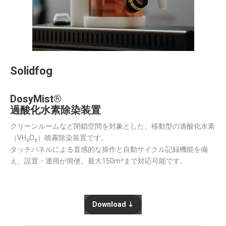
Solidfog
DosyMist®
過酸化水素除染装置
クリーンルームなど閉鎖空間を対象とした、移動型の過酸化水素
（VH₂O₂）噴霧除染装置です。
タッチパネルによる直感的な操作と自動サイクル記録機能を備
え、設置・運用が簡便。最大150m³まで対応可能です。
Download ⇣